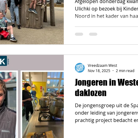
Afgelopen donderdag kwam
Ulichki op bezoek bij Kind
Noord in het kader van haa
vertrekt na 12 jaar stadsd
in het dagelijks bestuur en
langskomen om met de kind
Het bezoek van Fenna was 
kinderen konden haar vrage
haar hoe het is om in West
Vreedzaam West
school te gaan en te spelen
Nov 18, 2025
2 min read
Jongeren in West
daklozen
De jongensgroep uit de S
onder leiding van jongere
prachtig project bedacht e
samen gekookt en maaltijd
op straat.