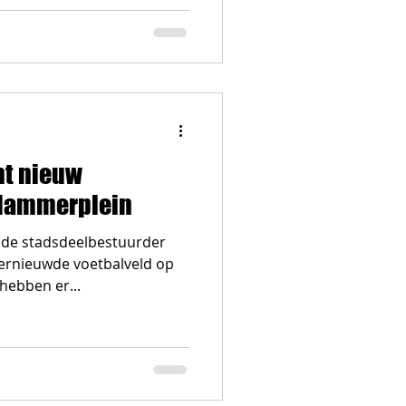
nt nieuw
ndammerplein
nde stadsdeelbestuurder
 vernieuwde voetbalveld op
ebben er...