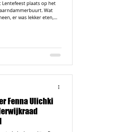
 Lentefeest plaats op het
paarndammerbuurt. Wat
heen, er was lekker eten,
n geweldige stormbaan en
e popcorn van Rhea’s Veda.
wat wils. De dag werd
Westerpark, Vreedzaam
iwel Buurtwerk. Het
otendeels samengesteld
rpark-Noord. Kli
er Fenna Ulichki
derwijkraad
d