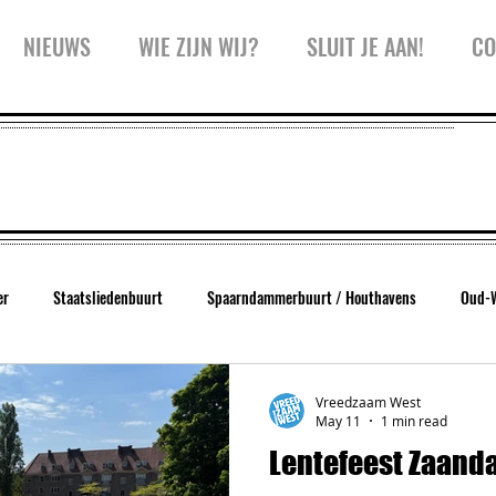
NIEUWS
WIE ZIJN WIJ?
SLUIT JE AAN!
CO
er
Staatsliedenbuurt
Spaarndammerbuurt / Houthavens
Oud-
West
Trainingen
Inspiratiesessie
Kidspanel
Zeeheldenbu
Vreedzaam West
May 11
1 min read
Lentefeest Zaan
Koffiekar