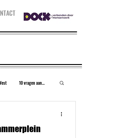
NTACT
West
10 vragen aan...
urt
Houthaven
dammerplein