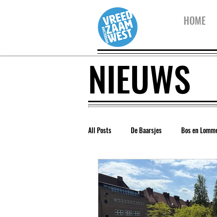
HOME
NIEUWS
All Posts
De Baarsjes
Bos en Lomm
Vreedzaam Amsterdam
Vreedzaam 
Westerpark
Kinderwijkraad