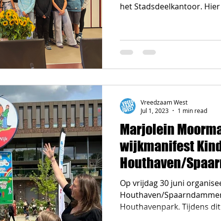
het Stadsdeelkantoor. Hier g
Vreedzaam West
Jul 1, 2023
1 min read
Marjolein Moorma
wijkmanifest Kin
Houthaven/Spaa
tijdens Keti Koti
Op vrijdag 30 juni organise
Houthaven/Spaarndammerbuurt Keti Ko
Houthavenpark. Tijdens di