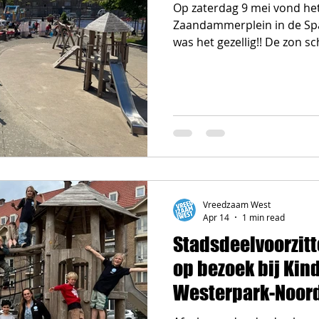
Op zaterdag 9 mei vond het
Zaandammerplein in de S
was het gezellig!! De zon sc
gezellige muziek, dans, ee
springkussen lekkere vers
Kortom: er was voor ieder 
georganiseerd door DOCK 
West, Eigen Haard en Comb
kinderprogramma werd gr
door Kinderwijkraad Weste
Vreedzaam West
Apr 14
1 min read
Stadsdeelvoorzitt
op bezoek bij Kin
Westerpark-Noor