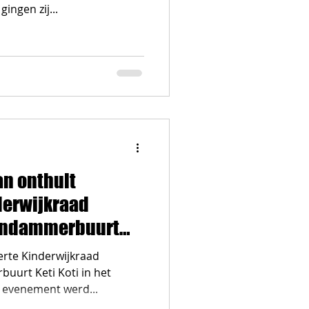
ingen zij...
n onthult
derwijkraad
rndammerbuurt
erte Kinderwijkraad
ti in het
t evenement werd...