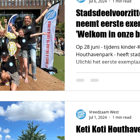
Jul 6, 2024
1 min read
Stadsdeelvoorzitt
neemt eerste exem
'Welkom in onze b
Op 28 juni - tijdens kinder-K
Houthavenpark - heeft sta
Ulichki het eerste exemplaa
Vreedzaam West
Jul 1, 2024
1 min read
Keti Koti Houthav