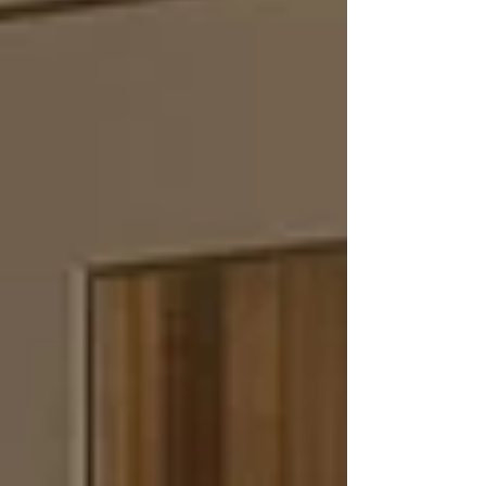
schrijven van kaarten tot het inzamelen van
geld. Daarnaast zi