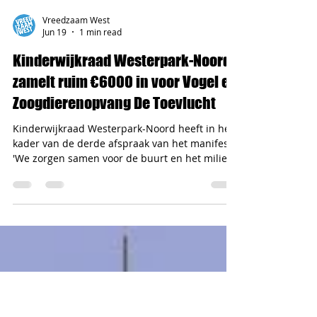
Vreedzaam West
Jun 19
1 min read
Kinderwijkraad Westerpark-Noord
zamelt ruim €6000 in voor Vogel en
Zoogdierenopvang De Toevlucht
Kinderwijkraad Westerpark-Noord heeft in het
kader van de derde afspraak van het manifest
'We zorgen samen voor de buurt en het milieu'
bedacht dat ze door middel van een
sponsorloop graag geld wilden inzamelen voor
dieren en ze wilde survivalkits maken voor dak-
en thuislozen. En dat hebben ze gedaan! De
survivalkits, met daarin zeep, een washandje,
nieuwe onderbroek en sokken, tandpasta en