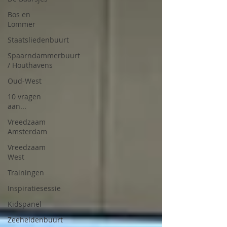
Bos en
Lommer
Staatsliedenbuurt
Spaarndammerbuurt
/ Houthavens
Oud-West
10 vragen
aan...
Vreedzaam
Amsterdam
Vreedzaam
West
Trainingen
Inspiratiesessie
Kidspanel
Zeeheldenbuurt