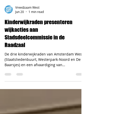
Vreedzaam West
Jun 20
1 min read
Kinderwijkraden presenteren
wijkacties aan
Stadsdeelcommissie in de
Raadzaal
De drie kinderwijkraden van Amsterdam West
(Staatsliedenbuurt, Westerpark-Noord en De
Baarsjes) en een afvaardiging van
Kindercommissie De Waterkant kwamen op
woensdag 17 juni samen in de raadzaal van
Stadsdeel West om aan de Stadsdeelcommissie
te presenteren wat zij het afgelopen schooljaar
hebben gedaan voor hun wijk. Allemaal
hebben ze zich ingezet voor dak- en thuislozen:
van het maken van survival kits en het