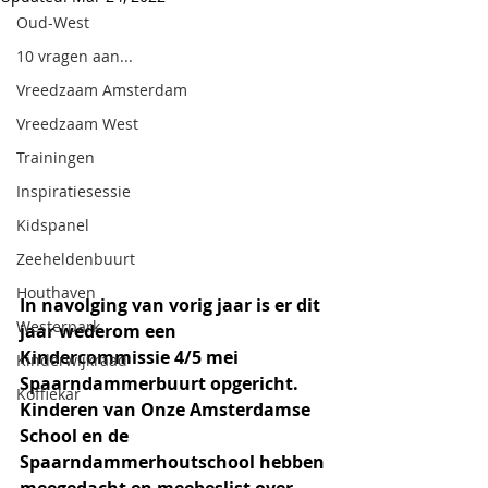
Oud-West
10 vragen aan...
Vreedzaam Amsterdam
Vreedzaam West
Trainingen
Inspiratiesessie
Kidspanel
Zeeheldenbuurt
Houthaven
In navolging van vorig jaar is er dit 
Westerpark
jaar wederom een 
Kindercommissie 4/5 mei 
Kinderwijkraad
Spaarndammerbuurt opgericht. 
Koffiekar
Kinderen van Onze Amsterdamse 
School en de 
Spaarndammerhoutschool hebben 