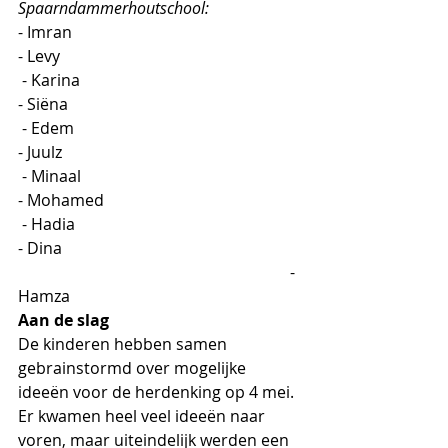
Spaarndammerhoutschool:
- Imran                                                        
- Levy
 - Karina                                                      
- Siëna
 - Edem                                                       
- Juulz
 - Minaal                                                      
- Mohamed
 - Hadia                                                       
- Dina
                                                                    - 
Hamza
Aan de slag
De kinderen hebben samen 
gebrainstormd over mogelijke 
ideeën voor de herdenking op 4 mei. 
Er kwamen heel veel ideeën naar 
voren, maar uiteindelijk werden een 