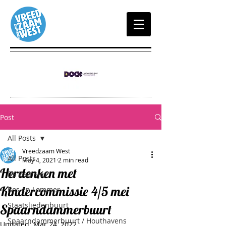
Post
All Posts
Vreedzaam West
All Posts
May 4, 2021
2 min read
Herdenken met
De Baarsjes
Kindercommissie 4/5 mei
Bos en Lommer
Staatsliedenbuurt
Spaarndammerbuurt
Spaarndammerbuurt / Houthavens
Updated:
Mar 24, 2022