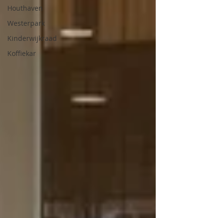
Houthaven
Westerpark
Kinderwijkraad
Koffiekar