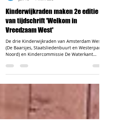
Vreedzaam West
Jun 18
1 min read
Kinderwijkraden maken 2e editie
van tijdschrift 'Welkom in
Vreedzaam West'
De drie Kinderwijkraden van Amsterdam West
(De Baarsjes, Staatsliedenbuurt en Westerpark-
Noord) en Kindercommissie De Waterkant
hebben samen een tijdschrift gemaakt over de
Vreedzame Wijk in Amsterdam West. Dit
tijdschrift hebben ze op 17 juni september
aangeboden aan stadsdeelvoorzitter Fenna
Ulichki. In het tijdschrift stellen de
Kinderwijkraden en de Kindercommissie zich
voor en hebben ze verslagen geschreven over
hun acties in de wijk. Verder is er te lezen wat