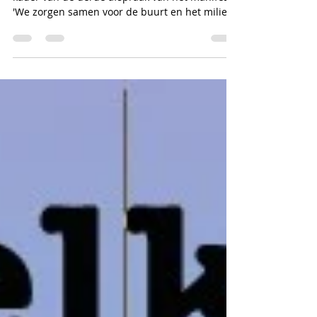
Kinderwijkraad Westerpark-Noord heeft in het
kader van de derde afspraak van het manifest
'We zorgen samen voor de buurt en het milieu'
bedacht dat ze door middel van een
sponsorloop graag geld wilden inzamelen voor
dieren en ze wilde survivalkits maken voor dak-
en thuislozen. En dat hebben ze gedaan! De
survivalkits, met daarin zeep, een washandje,
nieuwe onderbroek en sokken, tandpasta en
een tandenborstel, worden aan de
Regenbooggroep gedoneerd. Daarnaast
hebben ze een s