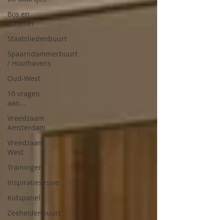
Bos en
Lommer
Staatsliedenbuurt
Spaarndammerbuurt
/ Houthavens
Oud-West
10 vragen
aan...
Vreedzaam
Amsterdam
Vreedzaam
West
Trainingen
Inspiratiesessie
Kidspanel
Zeeheldenbuurt