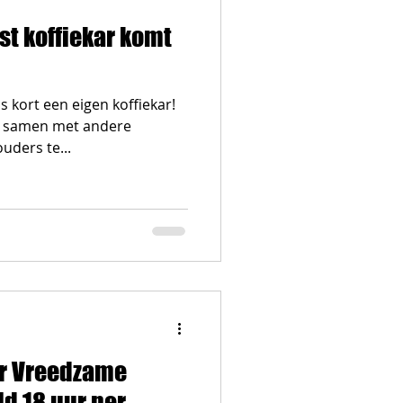
t koffiekar komt
 kort een eigen koffiekar!
e samen met andere
uders te...
er Vreedzame
d 18 uur per