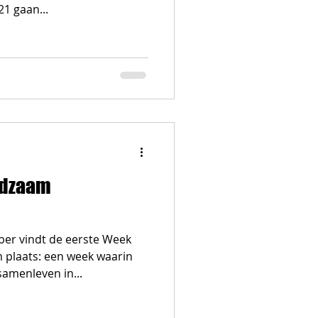
1 gaan...
edzaam
ber vindt de eerste Week
plaats: een week waarin
samenleven in...