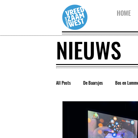
HOME
NIEUWS
All Posts
De Baarsjes
Bos en Lomm
Vreedzaam Amsterdam
Vreedzaam 
Westerpark
Kinderwijkraad