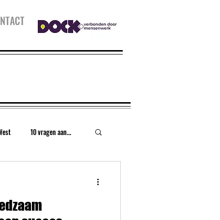
NTACT
West
10 vragen aan...
urt
Houthaven
eedzaam