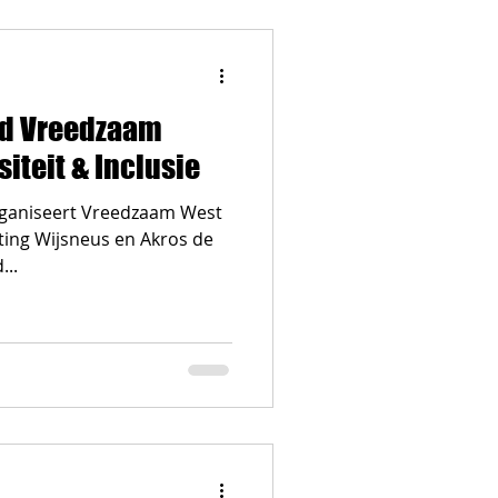
nd Vreedzaam
iteit & Inclusie
ting Wijsneus en Akros de
...