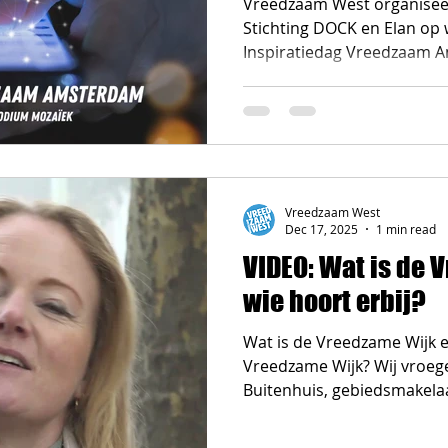
Vreedzaam West organisee
Stichting DOCK en Elan op
Inspiratiedag Vreedzaam A
lunch), met als thema Soci
speelt er in de online leef
jongeren en hoe voeden w
Vreedzaam West
Dec 17, 2025
1 min read
VIDEO: Wat is de 
wie hoort erbij?
Wat is de Vreedzame Wijk e
Vreedzame Wijk? Wij vroeg
Buitenhuis, gebiedsmakela
Bos en Lommer.