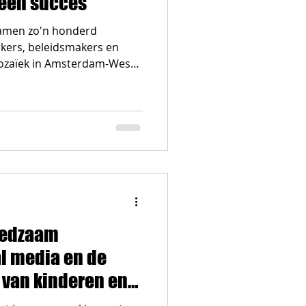
een succes
amen zo'n honderd
rkers, beleidsmakers en
Mozaïek in Amsterdam-West
n de Inspiratiedag
de online leefwereld van
eedzaam
l media en de
 van kinderen en