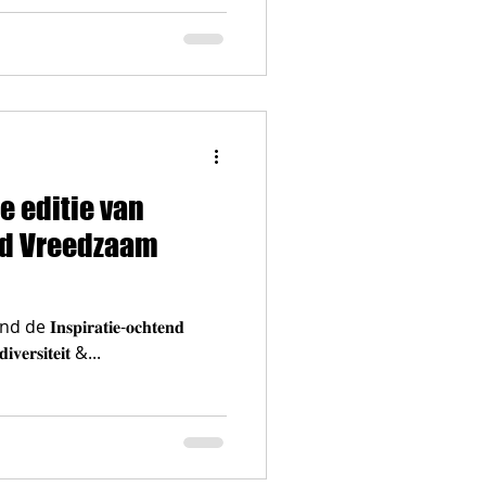
e editie van
nd Vreedzaam
𝐩𝐢𝐫𝐚𝐭𝐢𝐞-𝐨𝐜𝐡𝐭𝐞𝐧𝐝
𝐞𝐫𝐬𝐢𝐭𝐞𝐢𝐭 &...