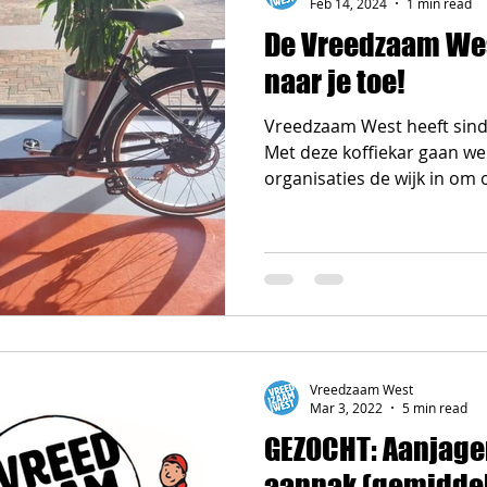
Feb 14, 2024
1 min read
De Vreedzaam Wes
naar je toe!
Vreedzaam West heeft sinds
Met deze koffiekar gaan w
organisaties de wijk in om o
Vreedzaam West
Mar 3, 2022
5 min read
GEZOCHT: Aanjag
aanpak (gemiddel