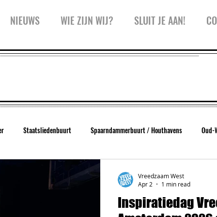
NIEUWS
WIE ZIJN WIJ?
SLUIT JE AAN!
CO
er
Staatsliedenbuurt
Spaarndammerbuurt / Houthavens
Oud-
West
Trainingen
Inspiratiesessie
Kidspanel
Zeeheldenbu
Vreedzaam West
Apr 2
1 min read
Inspiratiedag Vr
Koffiekar