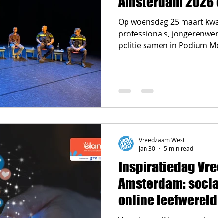
Amsterdam 2026 
Op woensdag 25 maart kw
professionals, jongerenwe
politie samen in Podium 
tijdens de tweede editie va
Vreedzaam, met als thema 
kinderen en jongeren.
Vreedzaam West
Jan 30
5 min read
Inspiratiedag Vr
Amsterdam: socia
online leefwereld
jongeren