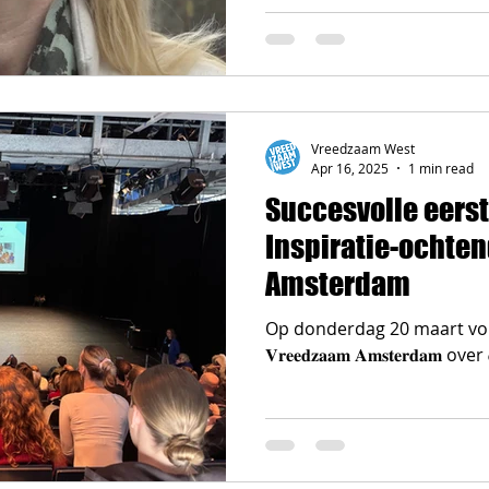
Vreedzaam West
Apr 16, 2025
1 min read
Succesvolle eerst
Inspiratie-ochte
Amsterdam
Op donderdag 20 maart vond de 𝐈𝐧
𝐕𝐫𝐞𝐞𝐝𝐳𝐚𝐚𝐦 𝐀𝐦𝐬𝐭𝐞𝐫𝐝𝐚𝐦 over 𝐝𝐢