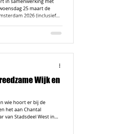
rt in samenwerking met
 woensdag 25 maart de
msterdam 2026 (inclusief
al Media en opvoeden: Wat
wereld van kinderen en
e daarmee op?
Vreedzame Wijk en
n wie hoort er bij de
en het aan Chantal
ar van Stadsdeel West in