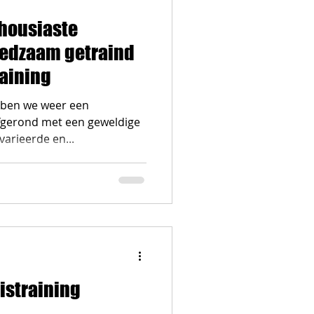
housiaste
eedzaam getraind
raining
ben we weer een
fgerond met een geweldige
arieerde en...
straining