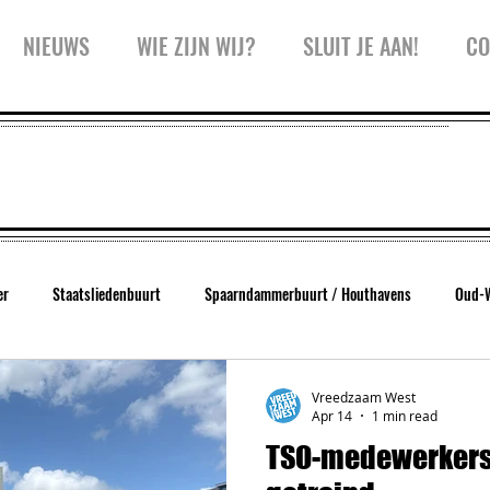
NIEUWS
WIE ZIJN WIJ?
SLUIT JE AAN!
CO
er
Staatsliedenbuurt
Spaarndammerbuurt / Houthavens
Oud-
West
Trainingen
Inspiratiesessie
Kidspanel
Zeeheldenbu
Vreedzaam West
Apr 14
1 min read
TSO-medewerkers
Koffiekar