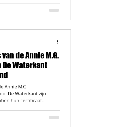
van de Annie M.G.
 De Waterkant
ind
e Annie M.G.
ool De Waterkant zijn
ben hun certificaat