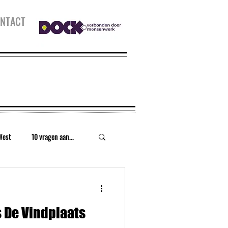
NTACT
West
10 vragen aan...
urt
Houthaven
 De Vindplaats