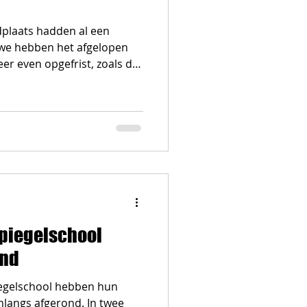
plaats hadden al een
 we hebben het afgelopen
er even opgefrist, zoals dat
eet naar casussen binnen
ein gekeken. Het helpt om
nog eens in kaart te
amen doen, opvoeden op
iten we het beste aan bij
aat? Wat staat er
t van de s
spiegelschool
ind
iegelschool hebben hun
langs afgerond. In twee