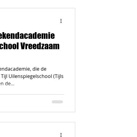
ekendacademie
lschool Vreedzaam
ndacademie, die de
ijl Uilenspiegelschool (Tijls
n de...