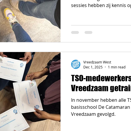
sessies hebben zij kennis
kinderen met Vreedzaam l
ze dat leren. En waarom het
verbreden naar de wijk! De
wijk en zo ook de leerlinge
samen conflicten of mening
maken we de buurt ook daa
Ook de andere pijlers
Vreedzaam West
Dec 1, 2025
1 min read
TSO-medewerkers
Vreedzaam getra
In november hebben alle 
basisschool De Catamaran 
Vreedzaam gevolgd.