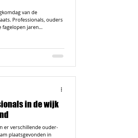
ugkomdag van de
aats. Professionals, ouders
 fagelopen jaren...
ionals in de wijk
ind
 er verschillende ouder-
aam plaatsgevonden in