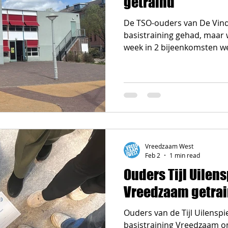
getraind
De TSO-ouders van De Vind
basistraining gehad, maar
week in 2 bijeenkomsten we
heet. Ook hebben we concr
hun school en het schoolpl
dit samen te bespreken en 
brengen hoe we dat nou s
het schoolplein. En hoe slu
hoe het binnen de school g
bijvoorbeeld in de grondwe
Vreedzaam West
Feb 2
1 min read
Ouders Tijl Uilen
Vreedzaam getra
Ouders van de Tijl Uilensp
basistraining Vreedzaam on