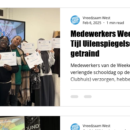
Vreedzaam West
Feb 6, 2025
1 min read
Medewerkers We
Tijl Uilenspiege
getraind
Medewerkers van de Weeke
verlengde schooldag op de T
Clubhuis) verzorgen, hebbe
Vreedzaam West