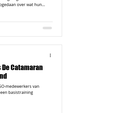
 opgedaan over wat hun
eren op school en waarom
 zo belangrijk is dat we dat
 school is onderdeel van de
n en ouders. Hoe los je
sverschillen op en hoe
rdoor voor iedereen fijner?
 De Catamaran
ind
TSO-medewerkers van
een basistraining