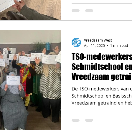
Vreedzaam West
Apr 11, 2025
1 min read
TSO-medewerkers 
Schmidtschool en
Vreedzaam getra
De TSO-medewerkers van d
Schmidtschool en Basissch
Vreedzaam getraind en heb
behaald....