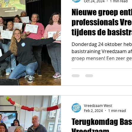
Oct 24, 2024
1 min read
Nieuwe groep ent
professionals Vr
tijdens de basist
Donderdag 24 oktober heb
basistraining Vreedzaam a
groep mensen! Een zeer gev
Vreedzaam West
Feb 2, 2024
1 min read
Terugkomdag Basi
Vreedzaam