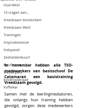
Oud-West
10 vragen aan...
Vreedzaam Amsterdam
Vreedzaam West
Trainingen
Inspiratiesessie
Kidspanel
Zeeheldenbuurt
Houthaven
In november hebben alle TSO-
medewerkers van basisschool De 
Westerpark
Catamaran een basistraining 
Kinderwijkraad
Vreedzaam gevolgd. 
Koffiekar
Samen met de leerlingmediatoren, 
die onlangs hun training hebben 
gevolgd, zorgen deze medewerkers 