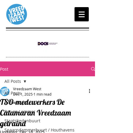
Post
All Posts
Vreedzaam West
All Posts
Dec 1, 2025
1 min read
TSO-medewerkers De
De Baarsjes
Catamaran Vreedzaam
Bos en Lommer
Staatsliedenbuurt
getraind
Spaarndammerbuurt / Houthavens
Updated:
Dec 16, 2025