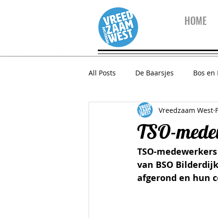
HOME
All Posts
De Baarsjes
Bos en
Vreedzaam West
10 vragen aan...
Vreedzaam
TSO-medew
TSO-medewerkers 
Zeeheldenbuurt
Houthaven
van BSO Bilderdij
afgerond en hun ce