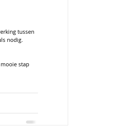
rking tussen 
ls nodig. 
 mooie stap 