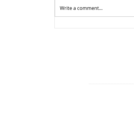
Write a comment...
Kinderwijkraden presenteren
wijkacties aan
Stadsdeelcommissie in de
Raadzaal
CONTACT
Westerpark & Oud West
Baarsjes:
mvandijk@dock.nl
Bos en Lommer, Oud-We
Baarsjes
fbastiaans-horninge@doc