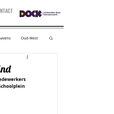
NTACT
havens
Oud-West
sessie
Kidspanel
ind
edewerkers 
choolplein 