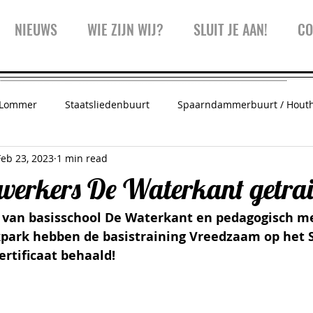
NIEUWS
WIE ZIJN WIJ?
SLUIT JE AAN!
CO
 Lommer
Staatsliedenbuurt
Spaarndammerbuurt / Hout
Feb 23, 2023
1 min read
 Amsterdam
Vreedzaam West
Trainingen
Inspiratie
erkers De Waterkant getra
van basisschool De Waterkant en pedagogisch m
Westerpark
Kinderwijkraad
Koffiekar
kpark hebben de basistraining Vreedzaam op het S
rtificaat behaald! 