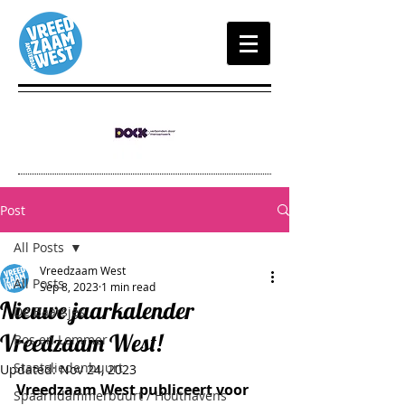
Post
All Posts
Vreedzaam West
All Posts
Sep 8, 2023
1 min read
Nieuwe jaarkalender
De Baarsjes
Vreedzaam West!
Bos en Lommer
Staatsliedenbuurt
Updated:
Nov 24, 2023
Vreedzaam West publiceert voor 
Spaarndammerbuurt / Houthavens