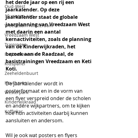
het derde jaar op een rij een 
Oud-West
jaarkalender. Op deze 
10 vragen aan...
jaarkalender staat de globale 
jaarplanning van Vreedzaam West 
Vreedzaam Amsterdam
met daarin een aantal 
Vreedzaam West
kernactiviteiten, zoals de planning 
Trainingen
van de Kinderwijkraden, het 
bezoek aan de Raadzaal, de 
Inspiratiesessie
basistrainingen Vreedzaam en Keti 
Kidspanel
Koti. 
Zeeheldenbuurt
Houthaven
De jaarkalender wordt in 
posterformaat en in de vorm van 
Westerpark
een flyer verspreid onder de scholen 
Kinderwijkraad
en andere wijkpartners, om te kijken 
Koffiekar
hoe hun activiteiten daarbij kunnen 
aansluiten en andersom.
Wil je ook wat posters en flyers 