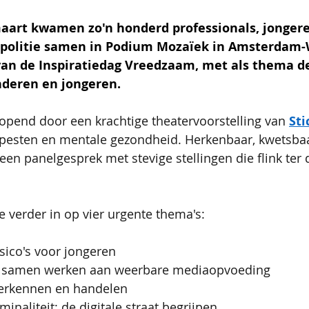
art kwamen zo'n honderd professionals, jongere
politie samen in Podium Mozaïek in Amsterdam-W
van de Inspiratiedag Vreedzaam, met als thema de
nderen en jongeren.
pend door een krachtige theatervoorstelling van 
Sti
erpesten en mentale gezondheid. Herkenbaar, kwetsbaa
een panelgesprek met stevige stellingen die flink ter 
verder in op vier urgente thema's:
isico's voor jongeren
: samen werken aan weerbare mediaopvoeding
erkennen en handelen
inaliteit: de digitale straat begrijpen