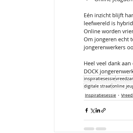
Eén inzicht blijft ha
leefwereld is hybrid
Online worden vrien
Om jongeren echt t
jongerenwerkers ook 
Heel veel dank aan 
DOCK jongerenwerk
inspiratiesessie
vreedza
digitale straat
online jeu
Inspiratiesessie
Vree