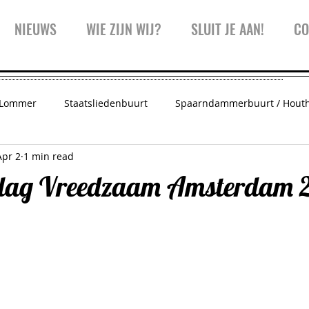
NIEUWS
WIE ZIJN WIJ?
SLUIT JE AAN!
CO
 Lommer
Staatsliedenbuurt
Spaarndammerbuurt / Hout
Apr 2
1 min read
 Amsterdam
Vreedzaam West
Trainingen
Inspiratie
edag Vreedzaam Amsterdam 
Westerpark
Kinderwijkraad
Koffiekar