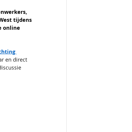
nwerkers, 
est tijdens 
 online 
chting 
r en direct 
discussie 