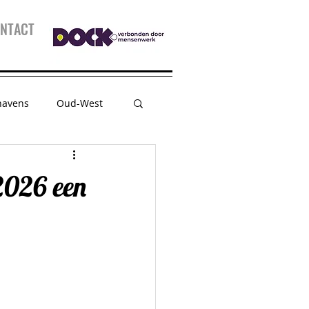
NTACT
havens
Oud-West
sessie
Kidspanel
2026 een