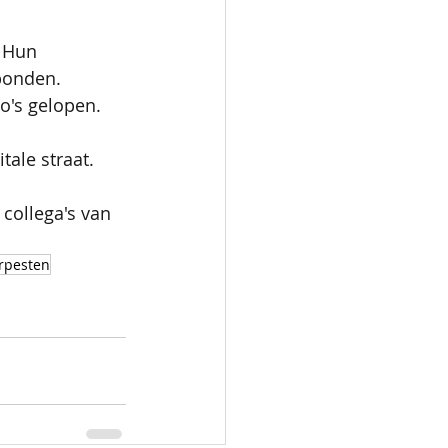
. Hun 
bonden. 
o's gelopen. 
ale straat. 
collega's van 
rpesten