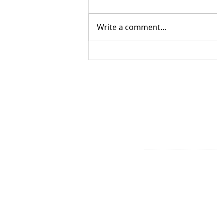
Write a comment...
Inspiratiedag Vreedzaam
Amsterdam: social media en de
online leefwereld van kinderen en
jongeren
CONTACT
Westerpark & Oud West
Baarsjes:
mvandijk@dock.nl
Bos en Lommer, Oud-We
Baarsjes