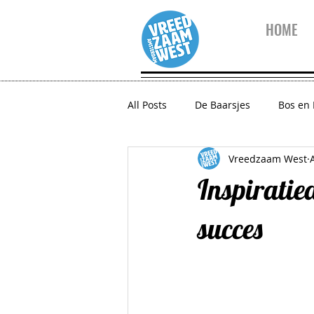
HOME
All Posts
De Baarsjes
Bos en
Vreedzaam West
10 vragen aan...
Vreedzaam
Inspirati
Zeeheldenbuurt
Houthaven
succes