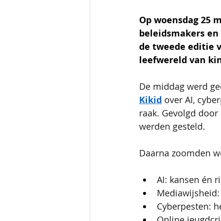
Op woensdag 25 ma
beleidsmakers en 
de tweede editie 
leefwereld van ki
De middag werd geo
Kikid
 over AI, cyb
raak. Gevolgd door 
werden gesteld.
Daarna zoomden we 
AI: kansen én r
Mediawijsheid
Cyberpesten: h
Online jeugdcrim