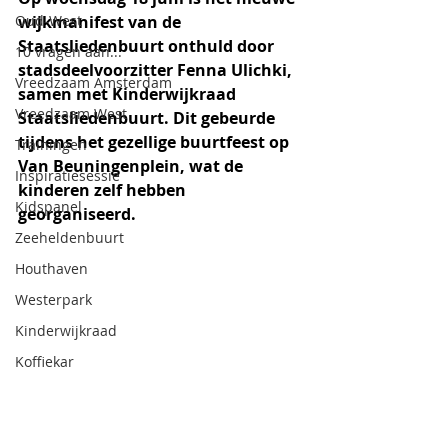
Oud-West
wijkmanifest van de 
Staatsliedenbuurt onthuld door 
10 vragen aan...
stadsdeelvoorzitter Fenna Ulichki, 
Vreedzaam Amsterdam
samen met Kinderwijkraad 
Vreedzaam West
Staatsliedenbuurt. Dit gebeurde 
tijdens het gezellige buurtfeest op 
Trainingen
Van Beuningenplein, wat de 
Inspiratiesessie
kinderen zelf hebben 
Kidspanel
georganiseerd.
Zeeheldenbuurt
Houthaven
Westerpark
Kinderwijkraad
Koffiekar