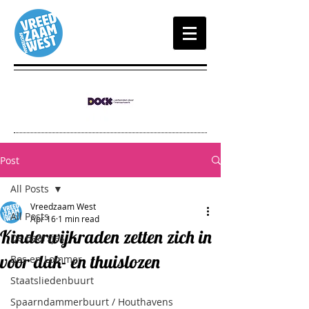
Post
All Posts
Vreedzaam West
All Posts
Apr 16
1 min read
Kinderwijkraden zetten zich in
De Baarsjes
voor dak- en thuislozen
Bos en Lommer
Staatsliedenbuurt
Spaarndammerbuurt / Houthavens