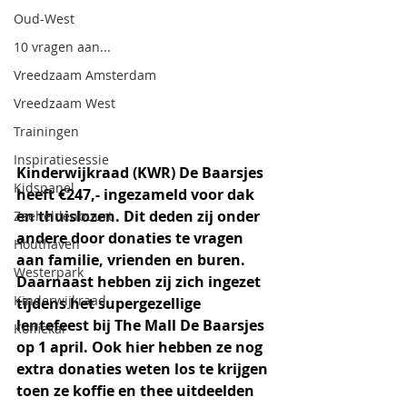
Oud-West
10 vragen aan...
Vreedzaam Amsterdam
Vreedzaam West
Trainingen
Inspiratiesessie
Kinderwijkraad (KWR) De Baarsjes 
Kidspanel
heeft €247,- ingezameld voor dak 
en thuislozen. Dit deden zij onder 
Zeeheldenbuurt
andere door donaties te vragen 
Houthaven
aan familie, vrienden en buren. 
Westerpark
Daarnaast hebben zij zich ingezet 
Kinderwijkraad
tijdens het supergezellige 
lentefeest bij The Mall De Baarsjes 
Koffiekar
op 1 april. Ook hier hebben ze nog 
extra donaties weten los te krijgen 
toen ze koffie en thee uitdeelden 