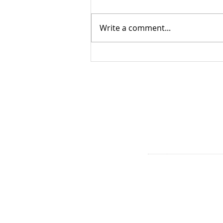
Write a comment...
Kinderwijkraden maken 2e editie
van tijdschrift 'Welkom in
Vreedzaam West'
CONTACT
Westerpark & Oud West
Baarsjes:
mvandijk@dock.nl
Bos en Lommer, Oud-We
Baarsjes