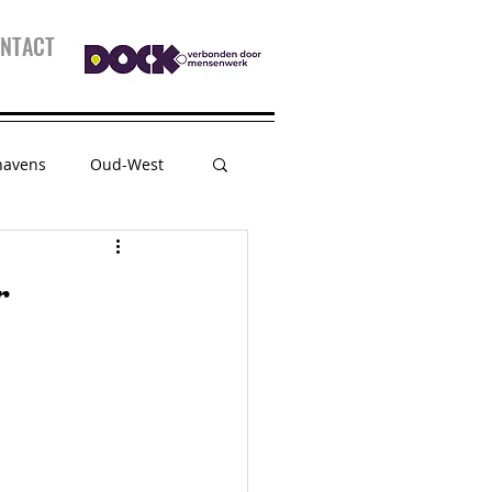
NTACT
havens
Oud-West
sessie
Kidspanel
r