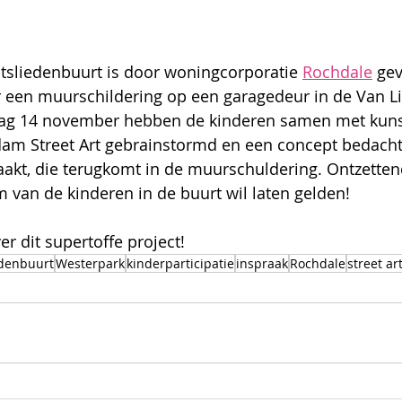
tsliedenbuurt is door woningcorporatie 
Rochdale
 ge
 een muurschildering op een garagedeur in de Van L
dag 14 november hebben de kinderen samen met kuns
m Street Art gebrainstormd en een concept bedacht
aakt, die terugkomt in de muurschuldering. Ontzetten
 van de kinderen in de buurt wil laten gelden! 
r dit supertoffe project!
edenbuurt
Westerpark
kinderparticipatie
inspraak
Rochdale
street ar