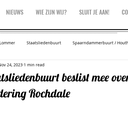
NIEUWS
WIE ZIJN WIJ?
SLUIT JE AAN!
CO
 Lommer
Staatsliedenbuurt
Spaarndammerbuurt / Hout
Nov 24, 2023
1 min read
 Amsterdam
Vreedzaam West
Trainingen
Inspiratie
liedenbuurt beslist mee ove
Westerpark
Kinderwijkraad
Koffiekar
dering Rochdale