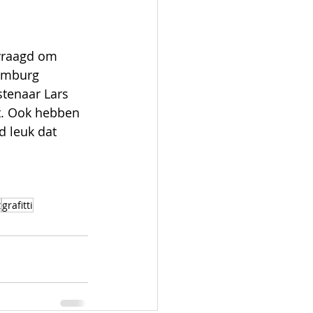
vraagd om 
imburg 
tenaar Lars 
. Ook hebben 
d leuk dat 
t
grafitti