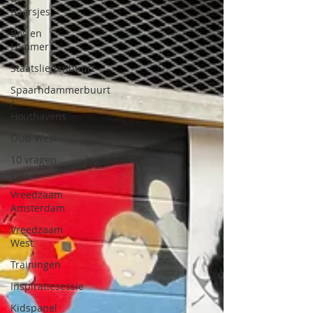
Baarsjes
Bos en
Lommer
Staatsliedenbuurt
Spaarndammerbuurt
/
Houthavens
Oud-West
10 vragen
aan...
Vreedzaam
Amsterdam
Vreedzaam
West
Trainingen
Inspiratiesessie
Kidspanel