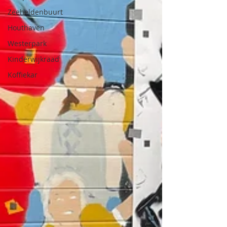
Zeeheldenbuurt
Houthaven
Westerpark
Kinderwijkraad
Koffiekar