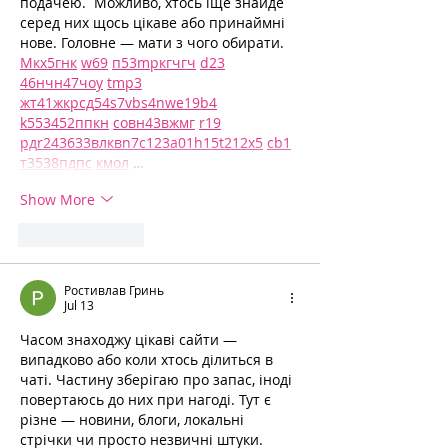
подачею.  Можливо, хтось іще знайде 
серед них щось цікаве або принаймні 
нове. Головне — мати з чого обирати.  
М
к
х
5
г
нк
w69
п
53
mp
кг
чг
ч
d23
46
н
чн
47
чо
у
tmp3
жт
41
ж
кр
сд
54
s7
vb
s4
nw
e19
b4
k55
34
52
пп
кн
с
о
вн
43
вж
мг
r19
рд
r24
36
33
вл
кв
n7
c123
a01
h15
t21
2x5
cb1
т
35
38
пд
пс
км
ол
 …
Show More
Like
Reply
Ростивлав Гринь
Jul 13
Часом знаходжу цікаві сайти — 
випадково або коли хтось ділиться в 
чаті. Частину зберігаю про запас, іноді 
повертаюсь до них при нагоді. Тут є 
різне — новини, блоги, локальні 
стрічки чи просто незвичні штуки. 