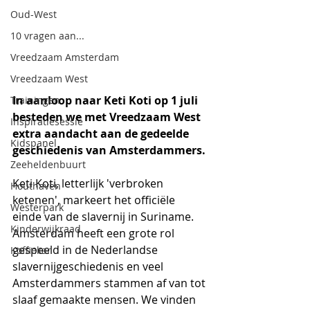
Oud-West
10 vragen aan...
Vreedzaam Amsterdam
Vreedzaam West
In aanloop naar Keti Koti op 1 juli 
Trainingen
besteden we met Vreedzaam West 
Inspiratiesessie
extra aandacht aan de gedeelde 
Kidspanel
geschiedenis van Amsterdammers. 
Zeeheldenbuurt
Keti Koti, letterlijk 'verbroken 
Houthaven
ketenen', markeert het officiële 
Westerpark
einde van de slavernij in Suriname. 
Kinderwijkraad
Amsterdam heeft een grote rol 
gespeeld in de Nederlandse 
Koffiekar
slavernijgeschiedenis en veel 
Amsterdammers stammen af van tot 
slaaf gemaakte mensen. We vinden 