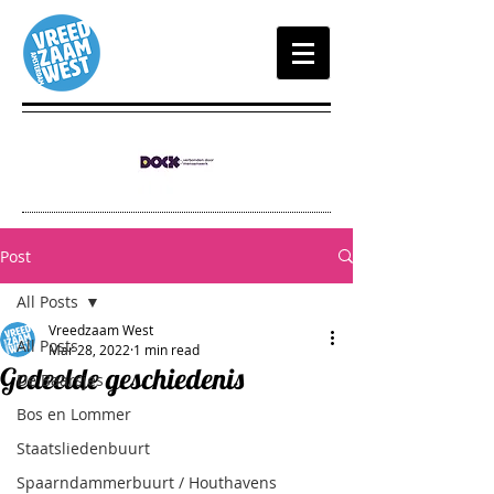
Post
All Posts
Vreedzaam West
All Posts
Mar 28, 2022
1 min read
Gedeelde geschiedenis
De Baarsjes
Bos en Lommer
Staatsliedenbuurt
Spaarndammerbuurt / Houthavens