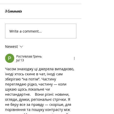
3 Comments
Write a comment...
Vreedzaam West Koffiekar op
Kinderwijkraden pr
Toer
wijkacties aan
Stadsdeelcommissi
Newest
Raadzaal
Ростивлав Гринь
Jul 13
Часом знаходжу ці джерела випадково, 
іноді хтось скине в чат, іноді сам 
зберігаю “на потім”. Частину 
переглядаю рідко, частину — коли 
шукаю щось локальне чи 
нестандартне.    Вони різні: новини, 
огляди, думки, регіональні стрічки. Я 
не беру все за правду — скоріше, для 
порівняння та пошуку контрасту між 