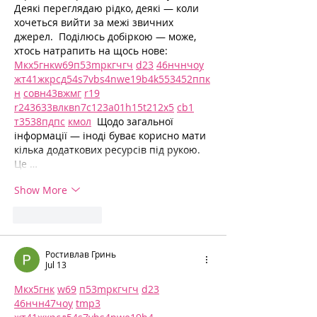
Деякі переглядаю рідко, деякі — коли 
хочеться вийти за межі звичних 
джерел.  Поділюсь добіркою — може, 
хтось натрапить на щось нове:  
М
к
х
5
г
нк
w69
п
53
mp
кг
чг
ч
d23
46
н
чн
чо
у
жт
41
ж
кр
сд
54
s7
vb
s4
nw
e19
b4
k55
34
52
пп
к
н
с
о
вн
43
вж
мг
r19
r24
36
33
вл
кв
n7
c123
a01
h15
t21
2x5
cb1
т
35
38
пд
пс
км
ол
  Щодо загальної 
інформації — іноді буває корисно мати 
кілька додаткових ресурсів під рукою. 
Це …
Show More
Like
Reply
Ростивлав Гринь
Jul 13
М
к
х
5
г
нк
w69
п
53
mp
кг
чг
ч
d23
46
н
чн
47
чо
у
tmp3