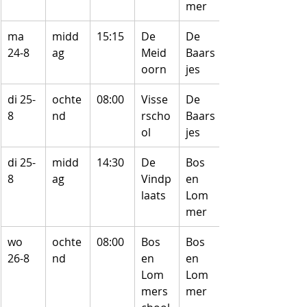
mer
ma 
midd
15:15
De 
De 
24-8
ag
Meid
Baars
oorn
jes
di 25-
ochte
08:00
Visse
De 
8
nd
rscho
Baars
ol
jes
di 25-
midd
14:30
De 
Bos 
8
ag
Vindp
en 
laats
Lom
mer
wo 
ochte
08:00
Bos 
Bos 
26-8
nd
en 
en 
Lom
Lom
mers
mer