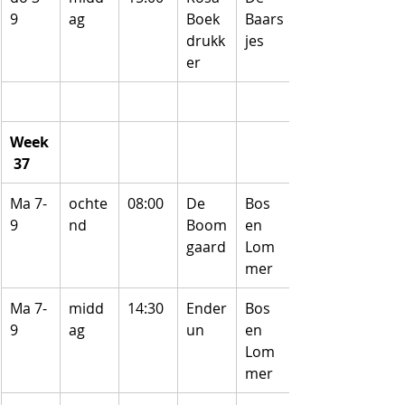
9
ag
Boek
Baars
drukk
jes
er
Week
 37
Ma 7-
ochte
08:00
De 
Bos 
9
nd
Boom
en 
gaard
Lom
mer
Ma 7-
midd
14:30
Ender
Bos 
9
ag
un
en 
Lom
mer