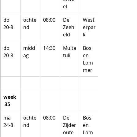
el
do 
ochte
08:00
De 
West
20-8
nd
Zeeh
erpar
eld
k
do 
midd
14:30
Multa
Bos 
20-8
ag
tuli
en 
Lom
mer
week
 35
ma 
ochte
08:00
De 
Bos 
24-8
nd
Zijder
en 
oute
Lom