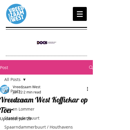
Post
All Posts
Vreedzaam West
All Posts
Jun 22
2 min read
Vreedzaam West Koffiekar op
De Baarsjes
Toer
Bos en Lommer
Staatsliedenbuurt
Updated:
Jun 29
Spaarndammerbuurt / Houthavens