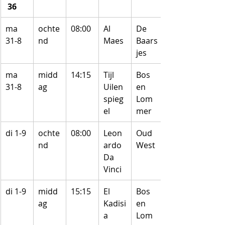
 36
ma 
ochte
08:00
Al 
De 
31-8
nd
Maes
Baars
jes
ma 
midd
14:15
Tijl 
Bos 
31-8
ag
Uilen
en 
spieg
Lom
el
mer
di 1-9
ochte
08:00
Leon
Oud 
nd
ardo 
West
Da 
Vinci
di 1-9
midd
15:15
El 
Bos 
ag
Kadisi
en 
a
Lom