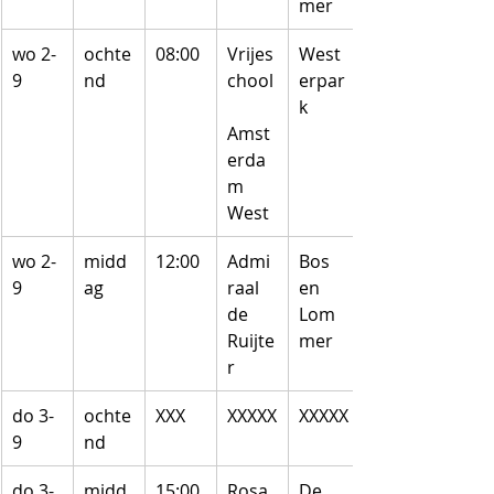
mer
wo 2-
ochte
08:00
Vrijes
West
9
nd
chool
erpar
k
Amst
erda
m 
West
wo 2-
midd
12:00
Admi
Bos 
9
ag
raal 
en 
de 
Lom
Ruijte
mer
r
do 3-
ochte
XXX
XXXXX
XXXXX
9
nd
do 3-
midd
15:00
Rosa 
De 