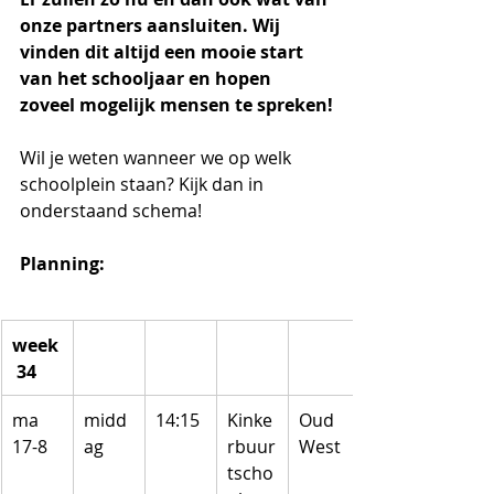
onze partners aansluiten. Wij 
vinden dit altijd een mooie start 
van het schooljaar en hopen 
zoveel mogelijk mensen te spreken!
Wil je weten wanneer we op welk 
schoolplein staan? Kijk dan in 
onderstaand schema!
Planning:
week
 34
ma 
midd
14:15
Kinke
Oud 
17-8
ag
rbuur
West
tscho