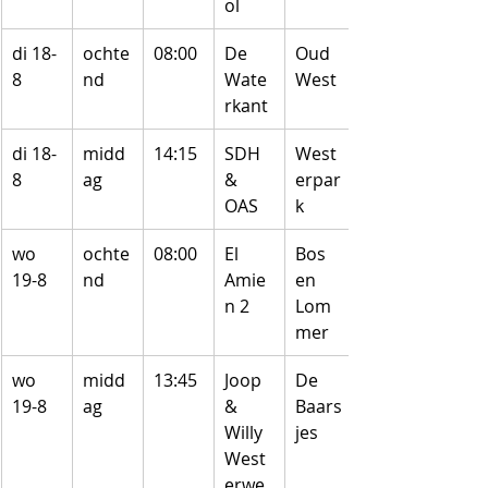
ol
di 18-
ochte
08:00
De 
Oud 
8
nd
Wate
West
rkant
di 18-
midd
14:15
SDH 
West
8
ag
& 
erpar
OAS
k
wo 
ochte
08:00
El 
Bos 
19-8
nd
Amie
en 
n 2
Lom
mer
wo 
midd
13:45
Joop 
De 
19-8
ag
& 
Baars
Willy 
jes
West
erwe