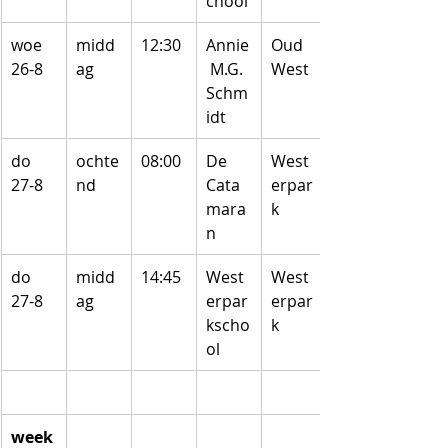
chool
woe 
midd
12:30
Annie
Oud 
26-8
ag
 M.G. 
West
Schm
idt
do 
ochte
08:00
De 
West
27-8
nd
Cata
erpar
mara
k
n
do 
midd
14:45
West
West
27-8
ag
erpar
erpar
kscho
k
ol
week