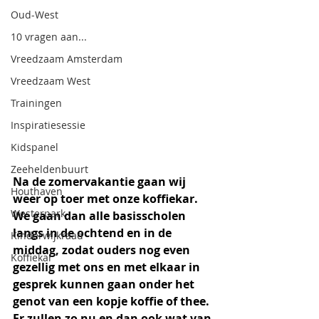
Oud-West
10 vragen aan...
Vreedzaam Amsterdam
Vreedzaam West
Trainingen
Inspiratiesessie
Kidspanel
Zeeheldenbuurt
Na de zomervakantie gaan wij 
Houthaven
weer op toer met onze koffiekar. 
Westerpark
We gaan dan alle basisscholen 
langs in de ochtend en in de 
Kinderwijkraad
middag, zodat ouders nog even 
Koffiekar
gezellig met ons en met elkaar in 
gesprek kunnen gaan onder het 
genot van een kopje koffie of thee. 
Er zullen zo nu en dan ook wat van 