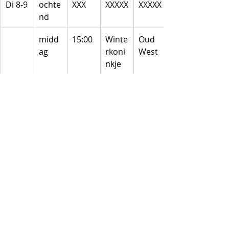
Di 8-9
ochte
XXX
XXXXX
XXXXX
nd
midd
15:00
Winte
Oud 
ag
rkoni
West
nkje
Vreedzame Wijk
Vreedzame School
koffiekar
scholen
Koffiekar op toer
Koffiekar