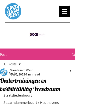
Post
All Posts
Vreedzaam West
All Posts
Oct 6, 2023
1 min read
Oudertrainingen en
De Baarsjes
basistraining Vreedzaam
Bos en Lommer
Staatsliedenbuurt
Spaarndammerbuurt / Houthavens