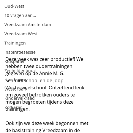
Oud-West
10 vragen aan...
Vreedzaam Amsterdam
Vreedzaam West
Trainingen
Inspiratiesessie
Deze week was zeer productief! We 
Kidspanel
hebben twee oudertrainingen 
Zeeheldenbuurt
gegeven op de Annie M. G. 
Houthaven
Schmidtschool en de Joop 
Westerweelschool. Ontzettend leuk 
Westerpark
om zoveel betrokken ouders te 
Kinderwijkraad
mogen begroeten tijdens deze 
Koffiekar
trainingen.
Ook zijn we deze week begonnen met 
de basistraining Vreedzaam in de 