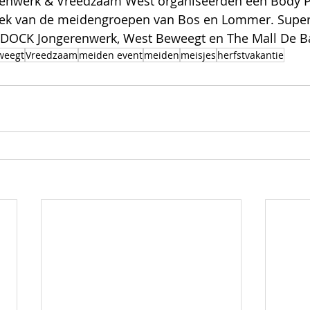
nwerk & Vreedzaam West organiseerden een Body Pos
ek van de meidengroepen van Bos en Lommer. Superf
DOCK Jongerenwerk, West Beweegt en The Mall De Ba
weegt
Vreedzaam
meiden event
meiden
meisjes
herfstvakantie