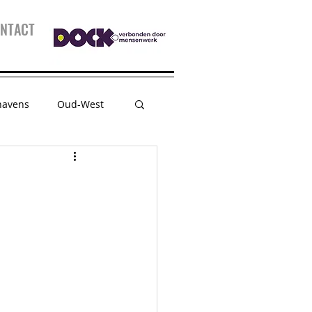
NTACT
havens
Oud-West
sessie
Kidspanel