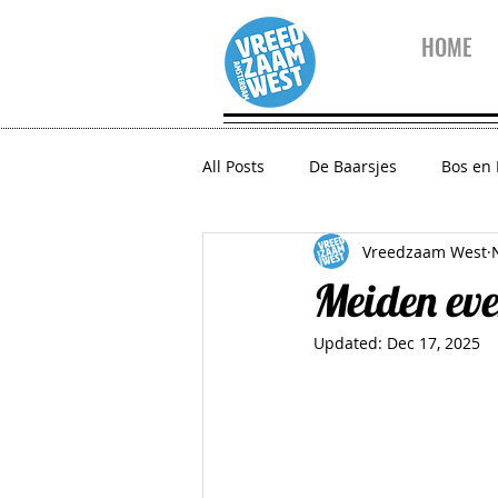
HOME
All Posts
De Baarsjes
Bos en
Vreedzaam West
10 vragen aan...
Vreedzaam
Meiden eve
Updated:
Dec 17, 2025
Zeeheldenbuurt
Houthaven