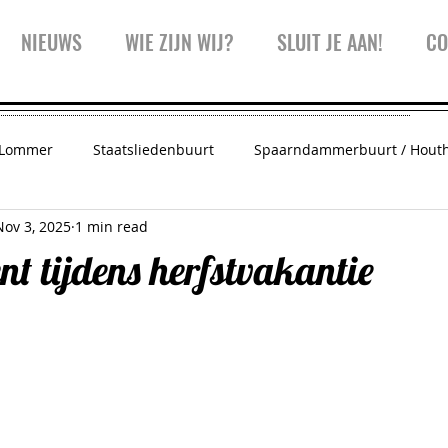
NIEUWS
WIE ZIJN WIJ?
SLUIT JE AAN!
CO
 Lommer
Staatsliedenbuurt
Spaarndammerbuurt / Hout
Nov 3, 2025
1 min read
 Amsterdam
Vreedzaam West
Trainingen
Inspiratie
nt tijdens herfstvakantie
Westerpark
Kinderwijkraad
Koffiekar