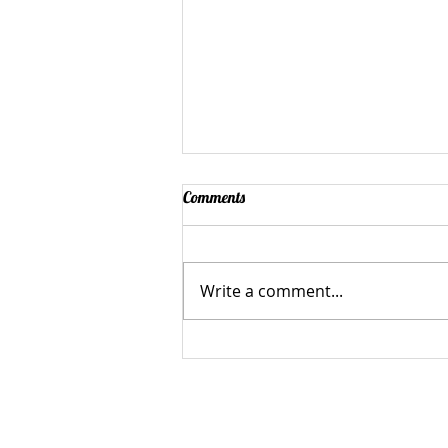
Comments
Write a comment...
Kinderwijkraad Bos en Lommer
van start!