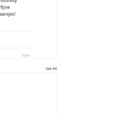
itivity 
ijne 
arsjes!
See All