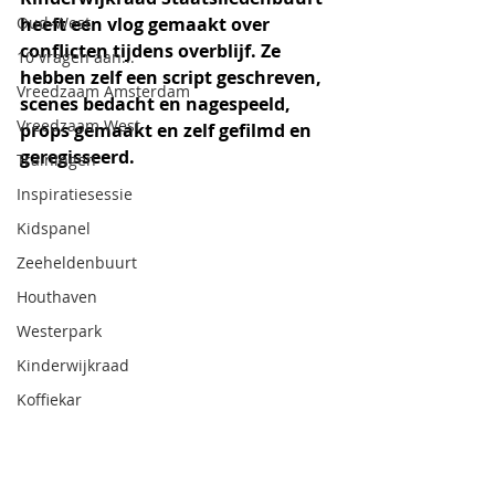
Oud-West
heeft een vlog gemaakt over 
conflicten tijdens overblijf. Ze 
10 vragen aan...
hebben zelf een script geschreven, 
Vreedzaam Amsterdam
scenes bedacht en nagespeeld, 
Vreedzaam West
props gemaakt en zelf gefilmd en 
geregisseerd.
Trainingen
Inspiratiesessie
Kidspanel
Zeeheldenbuurt
Houthaven
Westerpark
Kinderwijkraad
Koffiekar