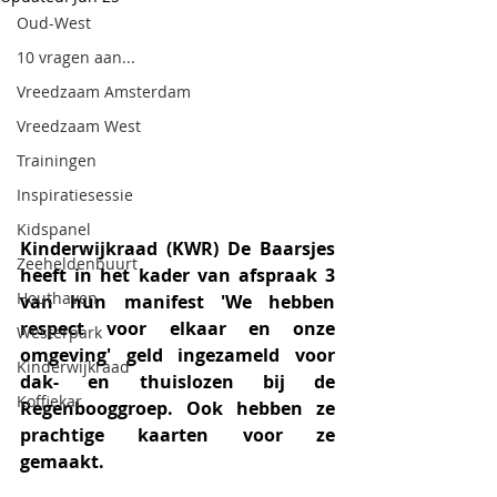
Oud-West
10 vragen aan...
Vreedzaam Amsterdam
Vreedzaam West
Trainingen
Inspiratiesessie
Kidspanel
Kinderwijkraad (KWR) De Baarsjes 
Zeeheldenbuurt
heeft in het kader van afspraak 3 
Houthaven
van hun manifest 'We hebben 
respect voor elkaar en onze 
Westerpark
omgeving' geld ingezameld voor 
Kinderwijkraad
dak- en thuislozen bij de 
Koffiekar
Regenbooggroep. Ook hebben ze 
prachtige kaarten voor ze 
gemaakt.