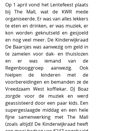
Op 1 april vond het Lentefeest plaats 
bij The Mall, wat de KWR mede 
organiseerde. Er was van alles lekkers 
te eten en drinken, er was muziek, er 
kon worden geknutseld en gesjoeld 
en nog veel meer. De Kinderwijkraad 
De Baarsjes was aanwezig om geld in 
te zamelen voor dak- en thuislozen 
en er was iemand van de 
Regenbooggroep aanwezig. Ook 
hielpen de kinderen met de 
voorbereidingen en bemanden ze de 
Vreedzaam West koffiekar. DJ Boaz 
zorgde voor de muziek en werd 
geassisteerd door een paar kids. Een 
supergeslaagde middag en een hele 
fijne samenwerking met The Mall 
(zoals altijd)! De Kinderwijkraad heeft 
een mooi bedrag van €247 opgehaald 