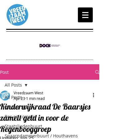
Post
All Posts
Vreedzaam West
All Posts
Apr 23
1 min read
Kinderwijkraad De Baarsjes
De Baarsjes
zamelt geld in voor de
Bos en Lommer
Staatsliedenbuurt
Regenbooggroep
Spaarndammerbuurt / Houthavens
Updated:
Jun 25