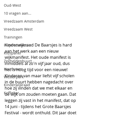
Oud-West
10 vragen aan...
Vreedzaam Amsterdam
Vreedzaam West
Trainingen
Kinderwijkraad De Baarsjes is hard 
Inspiratiesessie
aan het werk aan een nieuw 
Kidspanel
wijkmanifest. Het oude manifest is 
Zeeheldenbuurt
inmiddels al zo'n vijf jaar oud, dus 
Houthaven
het is hoog tijd voor een nieuwe! 
Kinderen van maar liefst vijf scholen 
Westerpark
in de buurt hebben nagedacht over 
Kinderwijkraad
hoe zij vinden dat we met elkaar en 
Koffiekar
de wijk om zouden moeten gaan. Dat 
leggen zij vast in het manifest, dat op 
14 juni - tijdens het Grote Baarsjes 
Festival - wordt onthuld. Dit jaar doet 