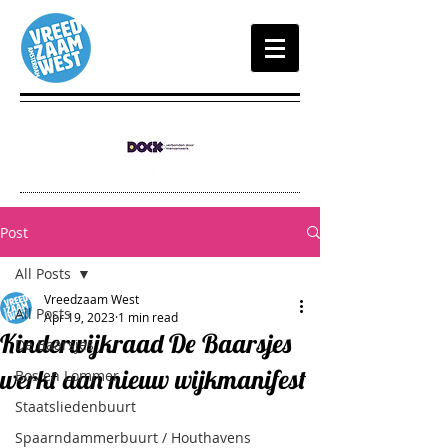
Post
All Posts
Vreedzaam West
All Posts
Apr 19, 2023
1 min read
Kinderwijkraad De Baarsjes
De Baarsjes
werkt aan nieuw wijkmanifest
Bos en Lommer
Staatsliedenbuurt
Spaarndammerbuurt / Houthavens