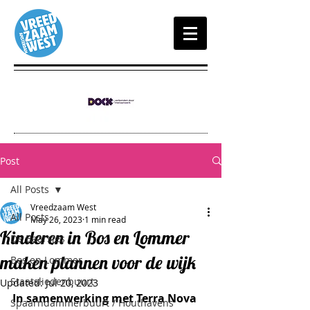
Post
All Posts
Vreedzaam West
All Posts
May 26, 2023
1 min read
Kinderen in Bos en Lommer
De Baarsjes
maken plannen voor de wijk
Bos en Lommer
Staatsliedenbuurt
Updated:
Jul 20, 2023
In samenwerking met Terra Nova 
Spaarndammerbuurt / Houthavens