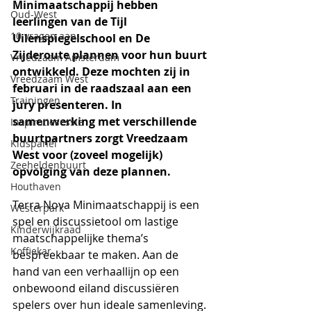
Minimaatschappij hebben 
Oud-West
leerlingen van de Tijl 
10 vragen aan...
Uilenspiegelschool en De 
Zijderoute plannen voor hun buurt 
Vreedzaam Amsterdam
ontwikkeld. Deze mochten zij in 
Vreedzaam West
februari in de raadszaal aan een 
Trainingen
jury presenteren. In 
samenwerking met verschillende 
Inspiratiesessie
buurtpartners zorgt Vreedzaam 
Kidspanel
West voor (zoveel mogelijk) 
Zeeheldenbuurt
opvolging van deze plannen. 
Houthaven
Terra Nova Minimaatschappij is een 
Westerpark
spel en discussietool om lastige 
Kinderwijkraad
maatschappelijke thema’s 
Koffiekar
bespreekbaar te maken. Aan de 
hand van een verhaallijn op een 
onbewoond eiland discussiëren 
spelers over hun ideale samenleving. 