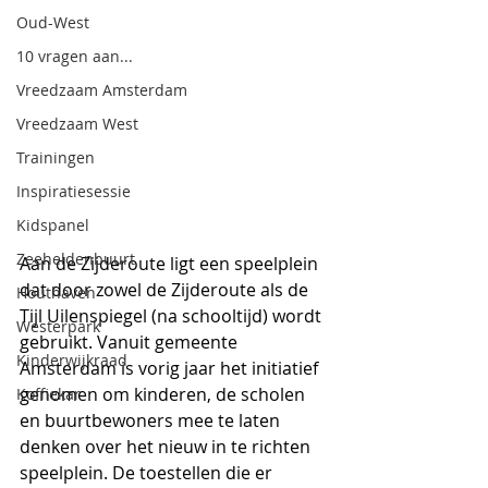
Oud-West
10 vragen aan...
Vreedzaam Amsterdam
Vreedzaam West
Trainingen
Inspiratiesessie
Kidspanel
Zeeheldenbuurt
Aan de Zijderoute ligt een speelplein 
dat door zowel de Zijderoute als de 
Houthaven
Tijl Uilenspiegel (na schooltijd) wordt 
Westerpark
gebruikt. Vanuit gemeente 
Kinderwijkraad
Amsterdam is vorig jaar het initiatief 
genomen om kinderen, de scholen 
Koffiekar
en buurtbewoners mee te laten 
denken over het nieuw in te richten 
speelplein. De toestellen die er 