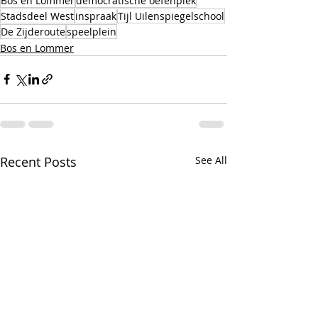
Bos en Lommer
democratische oefenplek
Stadsdeel West
inspraak
Tijl Uilenspiegelschool
De Zijderoute
speelplein
Bos en Lommer
Recent Posts
See All