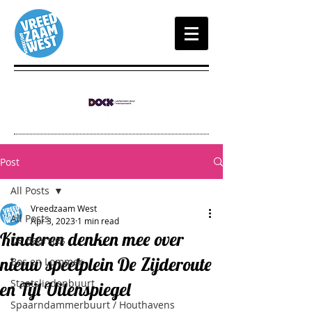
Post
All Posts
Vreedzaam West
All Posts
Apr 3, 2023
1 min read
Kinderen denken mee over
De Baarsjes
nieuw speelplein De Zijderoute
Bos en Lommer
Staatsliedenbuurt
en Tijl Uilenspiegel
Spaarndammerbuurt / Houthavens