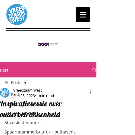
Post
All Posts
Vreedzaam West
All Posts
Sep 28, 2023
1 min read
Inspiratiesessie over
De Baarsjes
ouderbetrokkenheid
Bos en Lommer
Staatsliedenbuurt
Spaarndammerbuurt / Houthavens