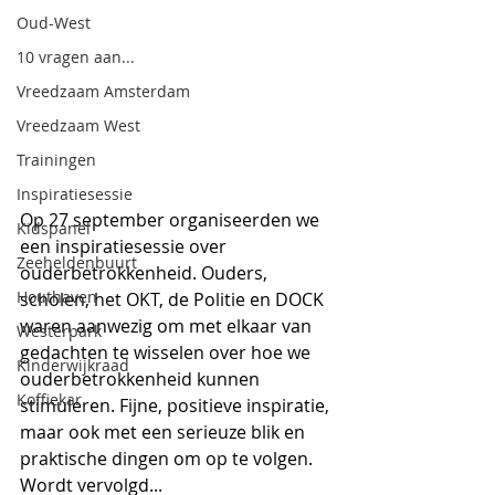
Oud-West
10 vragen aan...
Vreedzaam Amsterdam
Vreedzaam West
Trainingen
Inspiratiesessie
Op 27 september organiseerden we 
Kidspanel
een inspiratiesessie over 
Zeeheldenbuurt
ouderbetrokkenheid. Ouders, 
Houthaven
scholen, het OKT, de Politie en DOCK 
waren aanwezig om met elkaar van 
Westerpark
gedachten te wisselen over hoe we 
Kinderwijkraad
ouderbetrokkenheid kunnen 
Koffiekar
stimuleren. Fijne, positieve inspiratie, 
maar ook met een serieuze blik en 
praktische dingen om op te volgen. 
Wordt vervolgd...