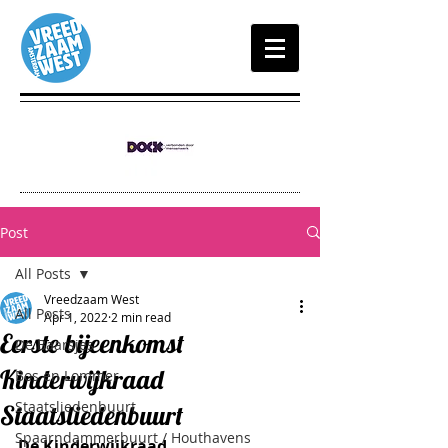
Post
All Posts
Vreedzaam West
All Posts
Apr 1, 2022
2 min read
Eerste bijeenkomst
De Baarsjes
Kinderwijkraad
Bos en Lommer
Staatsliedenbuurt
Staatsliedenbuurt
Spaarndammerbuurt / Houthavens
De Kinderwijkraad 