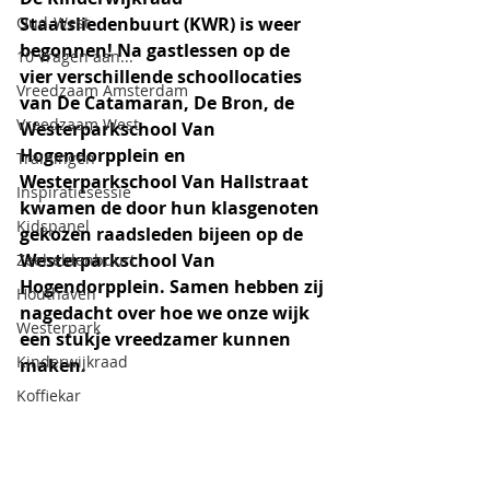
Oud-West
Staatsliedenbuurt (KWR) is weer 
begonnen! Na gastlessen op de 
10 vragen aan...
vier verschillende schoollocaties 
Vreedzaam Amsterdam
van De Catamaran, De Bron, de 
Vreedzaam West
Westerparkschool Van 
Hogendorpplein en 
Trainingen
Westerparkschool Van Hallstraat 
Inspiratiesessie
kwamen de door hun klasgenoten 
Kidspanel
gekozen raadsleden bijeen op de 
Westerparkschool Van 
Zeeheldenbuurt
Hogendorpplein. Samen hebben zij 
Houthaven
nagedacht over hoe we onze wijk 
Westerpark
een stukje vreedzamer kunnen 
Kinderwijkraad
maken. 
Koffiekar