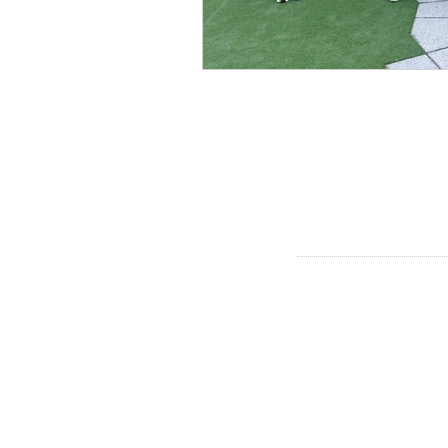
CONTACT
Westerpark & Oud West
Baarsjes:
mvandijk@dock.nl
Bos en Lommer, Oud-We
Baarsjes
fbastiaans-horninge@doc