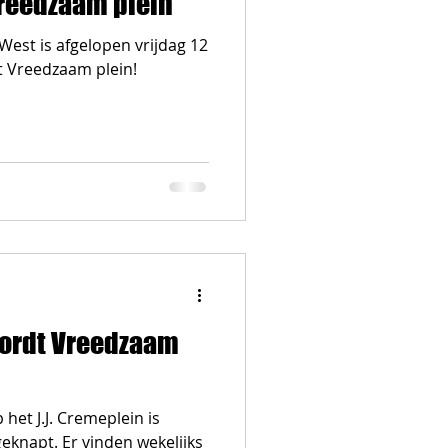
Vreedzaam plein
 West is afgelopen vrijdag 12
ot Vreedzaam plein!
wordt Vreedzaam
het J.J. Cremeplein is
eknapt. Er vinden wekelijks