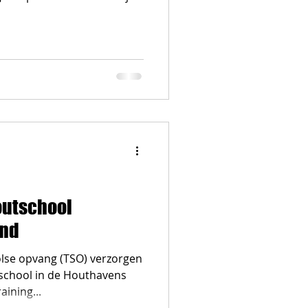
utschool
ind
lse opvang (TSO) verzorgen
chool in de Houthavens
ining...