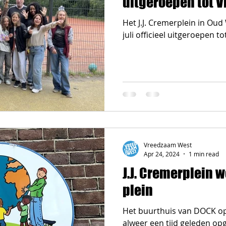
uitgeroepen tot 
Het J.J. Cremerplein in Oud
juli officieel uitgeroepen t
Vreedzaam West
Apr 24, 2024
1 min read
J.J. Cremerplein 
plein
Het buurthuis van DOCK op 
alweer een tijd geleden opg