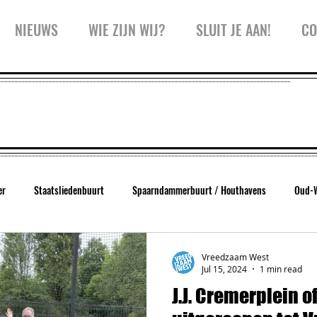
NIEUWS
WIE ZIJN WIJ?
SLUIT JE AAN!
CO
er
Staatsliedenbuurt
Spaarndammerbuurt / Houthavens
Oud-
West
Trainingen
Inspiratiesessie
Kidspanel
Zeeheldenbu
Vreedzaam West
Jul 15, 2024
1 min read
J.J. Cremerplein of
Koffiekar