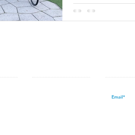
VOLG ONS OP:
NIEUWSBRIE
 & De
Schrijf u in op d
st & De
k.nl