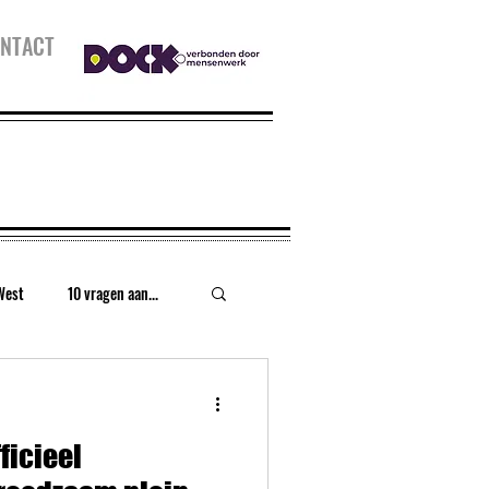
NTACT
West
10 vragen aan...
urt
Houthaven
ficieel