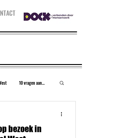
NTACT
West
10 vragen aan...
urt
Houthaven
op bezoek in