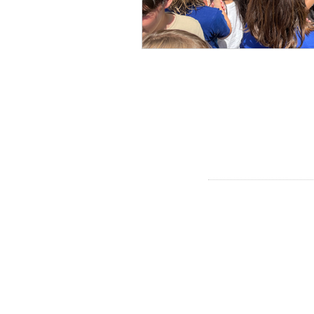
CONTACT
Westerpark & Oud West
Baarsjes:
mvandijk@dock.nl
Bos en Lommer, Oud-We
Baarsjes
fbastiaans-horninge@doc