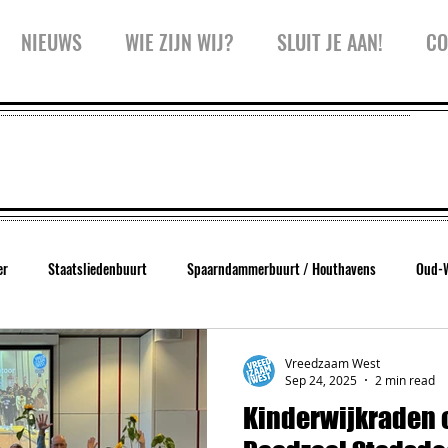
NIEUWS
WIE ZIJN WIJ?
SLUIT JE AAN!
CO
er
Staatsliedenbuurt
Spaarndammerbuurt / Houthavens
Oud-
West
Trainingen
Inspiratiesessie
Kidspanel
Zeeheldenbu
Vreedzaam West
Sep 24, 2025
2 min read
Kinderwijkraden 
Koffiekar