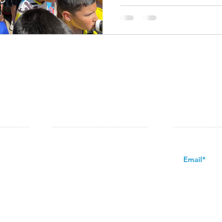
VOLG ONS OP:
NIEUWSBRIE
 & De
Schrijf u in op d
st & De
k.nl