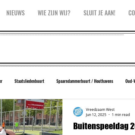
NIEUWS
WIE ZIJN WIJ?
SLUIT JE AAN!
CO
er
Staatsliedenbuurt
Spaarndammerbuurt / Houthavens
Oud-
West
Trainingen
Inspiratiesessie
Kidspanel
Zeeheldenbu
Vreedzaam West
Jun 12, 2025
1 min read
Buitenspeeldag 
Koffiekar