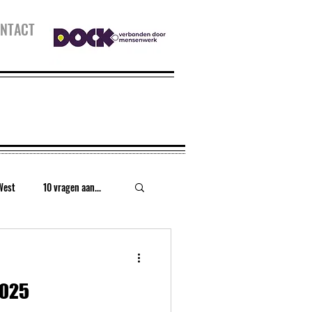
NTACT
West
10 vragen aan...
urt
Houthaven
2025