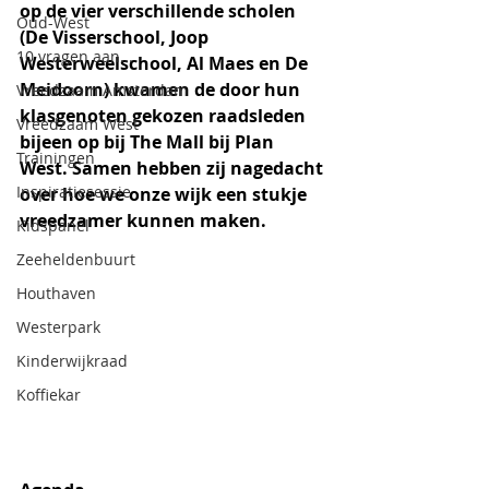
op de vier verschillende scholen 
Oud-West
(De Visserschool, Joop 
10 vragen aan...
Westerweelschool, Al Maes en De 
Meidoorn) kwamen de door hun 
Vreedzaam Amsterdam
klasgenoten gekozen raadsleden 
Vreedzaam West
bijeen op bij The Mall bij Plan 
Trainingen
West. Samen hebben zij nagedacht 
Inspiratiesessie
over hoe we onze wijk een stukje 
vreedzamer kunnen maken. 
Kidspanel
Zeeheldenbuurt
Houthaven
Westerpark
Kinderwijkraad
Koffiekar