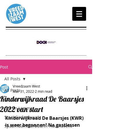
Post
All Posts
Vreedzaam West
All Posts
Mar 31, 2022
2 min read
Kinderwijkraad De Baarsjes
De Baarsjes
2022 van start
Bos en Lommer
Staatsliedenbuurt
Kinderwijkraad De Baarsjes (KWR) 
is weer begonnen! Na gastlessen 
Spaarndammerbuurt / Houthavens