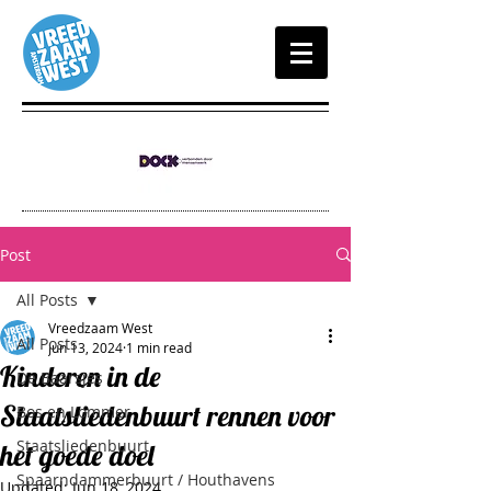
Post
All Posts
Vreedzaam West
All Posts
Jun 13, 2024
1 min read
Kinderen in de
De Baarsjes
Staatsliedenbuurt rennen voor
Bos en Lommer
Staatsliedenbuurt
het goede doel
Spaarndammerbuurt / Houthavens
Updated:
Jun 18, 2024