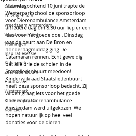
Maandagochtend 10 juni trapte de 
Oud-West
Westerparkschool de sponsorloop 
10 vragen aan...
voor 
Dierenambulance 
Amsterdam 
Vreedzaam Amsterdam
af! Iedere dag om 8:30 uur liep er een 
Vreedzaam West
klas voor het goede doel. Dinsdag 
was de beurt aan 
De Bron 
en 
Trainingen
donderdagmiddag ging De 
Inspiratiesessie
Catamaran rennen. Echt geweldig 
Kidspanel
dat alle drie de scholen in de 
Staatsliedenbuurt meedoen! 
Zeeheldenbuurt
Kinderwijkraad Staatsliedenbuurt 
Houthaven
heeft deze sponsorloop bedacht. Zij 
Westerpark
wilden graag iets voor het goede 
doel doen, Dierenambulance 
Kinderwijkraad
Amsterdam werd uitgekozen. We 
Koffiekar
hopen natuurlijk op heel veel 
donaties voor de dieren!