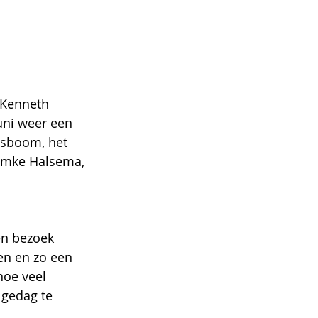
 Kenneth 
juni weer een 
nsboom, het 
emke Halsema, 
 
en bezoek 
en en zo een 
hoe veel 
gedag te 