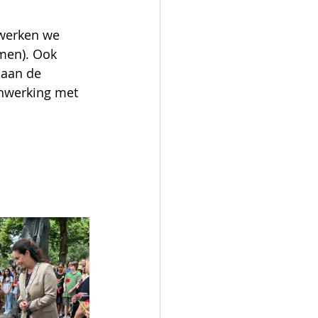
 werken we 
men). Ook 
 aan de 
nwerking met 