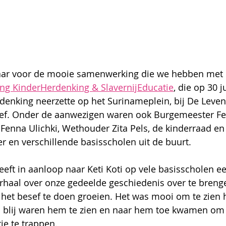
baar voor de mooie samenwerking die we hebben met
ing KinderHerdenking & SlavernijEducatie
, die op 30 
denking neerzette op het Surinameplein, bij De Leve
f. Onder de aanwezigen waren ook Burgemeester F
 Fenna Ulichki, Wethouder Zita Pels, de kinderraad en
 en verschillende basisscholen uit de buurt. 
ft in aanloop naar Keti Koti op vele basisscholen e
rhaal over onze gedeelde geschiedenis over te breng
 het besef te doen groeien. Het was mooi om te zien 
 blij waren hem te zien en naar hem toe kwamen om 
je te trappen. 