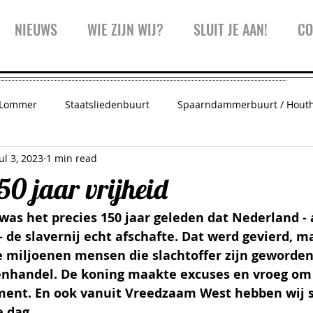
NIEUWS
WIE ZIJN WIJ?
SLUIT JE AAN!
CO
 Lommer
Staatsliedenbuurt
Spaarndammerbuurt / Hout
Jul 3, 2023
1 min read
 Amsterdam
Vreedzaam West
Trainingen
Inspiratie
150 jaar vrijheid
 was het precies 150 jaar geleden dat Nederland - 
Westerpark
Kinderwijkraad
Koffiekar
- de slavernij echt afschafte. Dat werd gevierd, m
 miljoenen mensen die slachtoffer zijn geworden
nhandel. De koning maakte excuses en vroeg om v
ent. En ook vanuit Vreedzaam West hebben wij s
e dag
. 