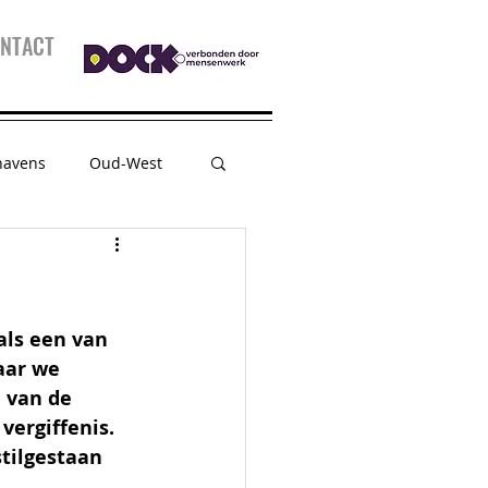
NTACT
havens
Oud-West
sessie
Kidspanel
als een van 
aar we 
 van de 
ergiffenis. 
tilgestaan 