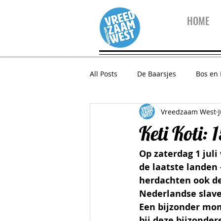
HOME
All Posts
De Baarsjes
Bos en
Vreedzaam West
10 vragen aan...
Vreedzaam
Keti Koti: 
Op zaterdag 1 juli
Zeeheldenbuurt
Houthaven
de laatste landen 
herdachten ook de
Nederlandse slave
Een bijzonder mom
bij deze bijzonder