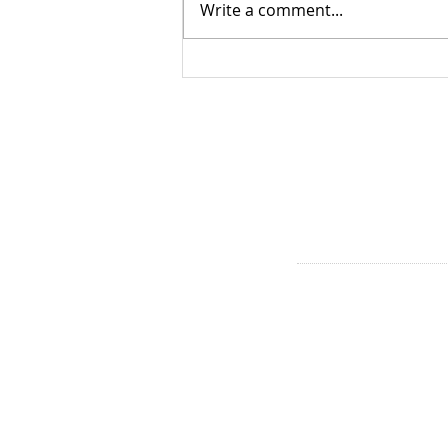
Write a comment...
Kinderwijkraden Amsterdam
West van start
CONTACT
Westerpark & Oud West
Baarsjes:
mvandijk@dock.nl
Bos en Lommer, Oud-We
Baarsjes
fbastiaans-horninge@doc