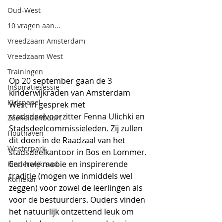
Oud-West
10 vragen aan...
Vreedzaam Amsterdam
Vreedzaam West
Trainingen
Op 20 september gaan de 3 
Inspiratiesessie
kinderwijkraden van Amsterdam 
Kidspanel
West in gesprek met 
stadsdeelvoorzitter Fenna Ulichki en 
Zeeheldenbuurt
Stadsdeelcommissieleden. Zij zullen 
Houthaven
dit doen in de Raadzaal van het 
Westerpark
stadsdeelkantoor in Bos en Lommer. 
Een hele mooie en inspirerende 
Kinderwijkraad
traditie (mogen we inmiddels wel 
Koffiekar
zeggen) voor zowel de leerlingen als 
voor de bestuurders. Ouders vinden 
het natuurlijk ontzettend leuk om 