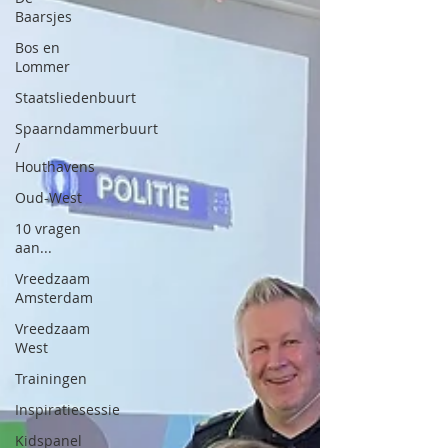
Baarsjes
Bos en
Lommer
Staatsliedenbuurt
Spaarndammerbuurt
/
Houthavens
Oud-West
10 vragen
aan...
Vreedzaam
Amsterdam
Vreedzaam
West
Trainingen
Inspiratiesessie
Kidspanel