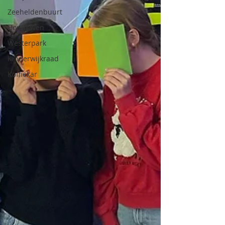
Zeeheldenbuurt
Houthaven
Westerpark
Kinderwijkraad
Koffiekar