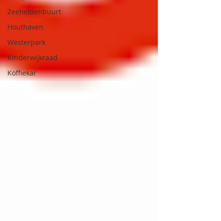
Zeeheldenbuurt
Houthaven
Westerpark
Kinderwijkraad
Koffiekar