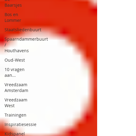
Baarsjes
Bos en
Lommer
Staatsliedenbuurt
Spaarndammerbuurt
/
Houthavens
Oud-West
10 vragen
aan...
Vreedzaam
Amsterdam
Vreedzaam
West
Trainingen
Inspiratiesessie
Kidspanel