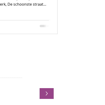
k, De schoonste straat...
F
e nieuwsbrief:
>