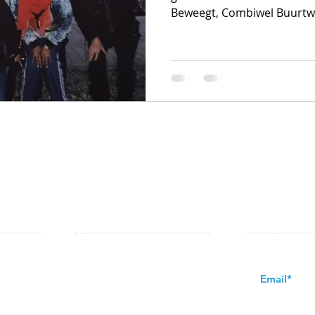
Beweegt, Combiwel Buurtwer
VOLG ONS OP:
NIEUWSBRIE
 & De
Schrijf u in op d
st & De