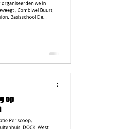
organiseerden we in
weegt , Combiwel Buurt,
ion, Basisschool De...
ag op
n
tie Periscoop,
uitenhuis, DOCK, West